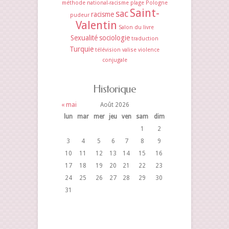
méthode
national-racisme
plage
Pologne
Saint-
sac
racisme
pudeur
Valentin
Salon du livre
Sexualité
sociologie
traduction
Turquie
télévision
valise
violence
conjugale
Historique
« mai
Août 2026
lun
mar
mer
jeu
ven
sam
dim
1
2
3
4
5
6
7
8
9
10
11
12
13
14
15
16
17
18
19
20
21
22
23
24
25
26
27
28
29
30
31