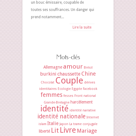
un bouc émissaire, coupable de
toutes ses souffrances. Un danger qui
prend notamment...
Lire la suite
Mots-clés
amour
Allemagne
Brésil
Chine
burkini
chaussette
Couple
Chocolat
dérives
identitaires
Ecologie
Egypte
Facebook
femmes
fesses
Front national
harcèlement
Grande-Bretagne
identité
identité narrative
identité nationale
Internet
Italie
islam
Japon
La trame conjugale
Livre
Lit
Mariage
liberté