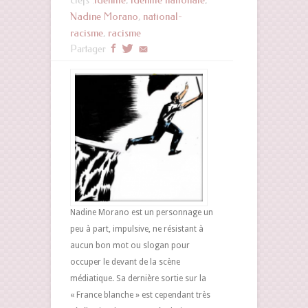
clefs :
identité
,
identité nationale
,
Nadine Morano
,
national-
racisme
,
racisme
Partager
Nadine Morano est un personnage un
peu à part, impulsive, ne résistant à
aucun bon mot ou slogan pour
occuper le devant de la scène
médiatique. Sa dernière sortie sur la
« France blanche » est cependant très