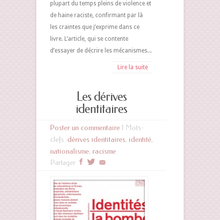
plupart du temps pleins de violence et
de haine raciste, confirmant par là
les craintes que j’exprime dans ce
livre. L’article, qui se contente
d’essayer de décrire les mécanismes...
Lire la suite
Les dérives
identitaires
Poster un commentaire
| Mots-
clefs :
dérives identitaires
,
identité
,
nationalisme
,
racisme
Partager