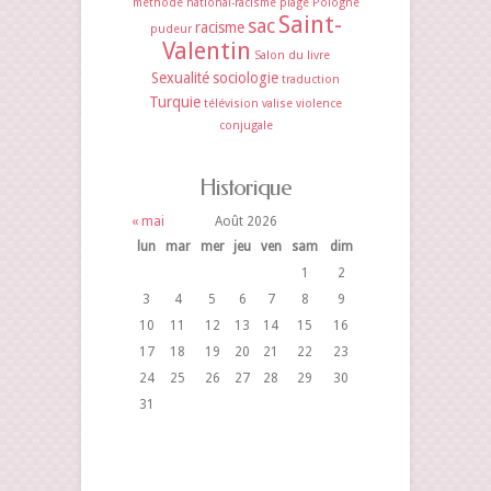
méthode
national-racisme
plage
Pologne
Saint-
sac
racisme
pudeur
Valentin
Salon du livre
Sexualité
sociologie
traduction
Turquie
télévision
valise
violence
conjugale
Historique
« mai
Août 2026
lun
mar
mer
jeu
ven
sam
dim
1
2
3
4
5
6
7
8
9
10
11
12
13
14
15
16
17
18
19
20
21
22
23
24
25
26
27
28
29
30
31