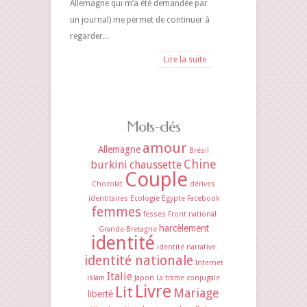
Allemagne qui m’a été demandée par
un journal) me permet de continuer à
regarder...
Lire la suite
Mots-clés
amour
Allemagne
Brésil
Chine
burkini
chaussette
Couple
Chocolat
dérives
identitaires
Ecologie
Egypte
Facebook
femmes
fesses
Front national
harcèlement
Grande-Bretagne
identité
identité narrative
identité nationale
Internet
Italie
islam
Japon
La trame conjugale
Livre
Lit
Mariage
liberté