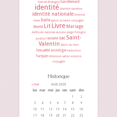
harcèlement
Grande-Bretagne
identité
identité narrative
identité nationale
Internet
Italie
islam
Japon
La trame conjugale
Livre
Lit
Mariage
liberté
méthode
national-racisme
plage
Pologne
Saint-
sac
racisme
pudeur
Valentin
Salon du livre
Sexualité
sociologie
traduction
Turquie
télévision
valise
violence
conjugale
Historique
« mai
Août 2026
lun
mar
mer
jeu
ven
sam
dim
1
2
3
4
5
6
7
8
9
10
11
12
13
14
15
16
17
18
19
20
21
22
23