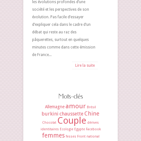
les évolutions profondes d’une
société et les perspectives de son
évolution. Pas facile d’essayer
d’expliquer cela dans le cadre d’un
débat qui reste au raz des
pâquerettes, surtout en quelques
minutes comme dans cette émission
de France...
Lire la suite
Mots-clés
amour
Allemagne
Brésil
Chine
burkini
chaussette
Couple
Chocolat
dérives
identitaires
Ecologie
Egypte
Facebook
femmes
fesses
Front national