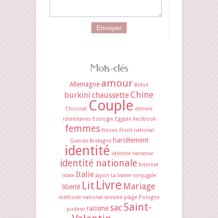
Mots-clés
amour
Allemagne
Brésil
Chine
burkini
chaussette
Couple
Chocolat
dérives
identitaires
Ecologie
Egypte
Facebook
femmes
fesses
Front national
harcèlement
Grande-Bretagne
identité
identité narrative
identité nationale
Internet
Italie
islam
Japon
La trame conjugale
Livre
Lit
Mariage
liberté
méthode
national-racisme
plage
Pologne
Saint-
sac
racisme
pudeur