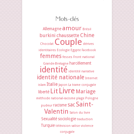
Mots-clés
amour
Allemagne
Brésil
Chine
burkini
chaussette
Couple
Chocolat
dérives
identitaires
Ecologie
Egypte
Facebook
femmes
fesses
Front national
harcèlement
Grande-Bretagne
identité
identité narrative
identité nationale
Internet
Italie
islam
Japon
La trame conjugale
Livre
Lit
Mariage
liberté
méthode
national-racisme
plage
Pologne
Saint-
sac
racisme
pudeur
Valentin
Salon du livre
Sexualité
sociologie
traduction
Turquie
télévision
valise
violence
conjugale