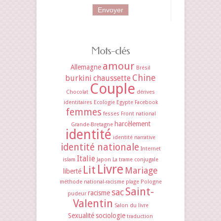
Mots-clés
amour
Allemagne
Brésil
Chine
burkini
chaussette
Couple
Chocolat
dérives
identitaires
Ecologie
Egypte
Facebook
femmes
fesses
Front national
harcèlement
Grande-Bretagne
identité
identité narrative
identité nationale
Internet
Italie
islam
Japon
La trame conjugale
Livre
Lit
Mariage
liberté
méthode
national-racisme
plage
Pologne
Saint-
sac
racisme
pudeur
Valentin
Salon du livre
Sexualité
sociologie
traduction