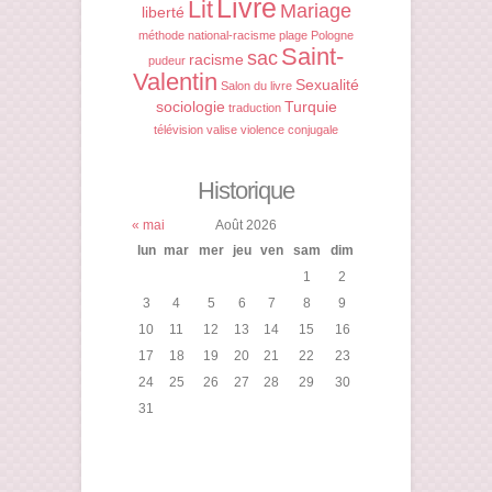
Livre
Lit
Mariage
liberté
méthode
national-racisme
plage
Pologne
Saint-
sac
racisme
pudeur
Valentin
Sexualité
Salon du livre
sociologie
Turquie
traduction
télévision
valise
violence conjugale
Historique
« mai
Août 2026
lun
mar
mer
jeu
ven
sam
dim
1
2
3
4
5
6
7
8
9
10
11
12
13
14
15
16
17
18
19
20
21
22
23
24
25
26
27
28
29
30
31