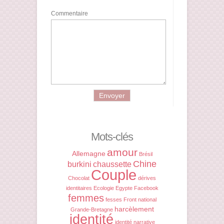
Commentaire
Mots-clés
amour
Allemagne
Brésil
Chine
burkini
chaussette
Couple
Chocolat
dérives
identitaires
Ecologie
Egypte
Facebook
femmes
fesses
Front national
harcèlement
Grande-Bretagne
identité
identité narrative