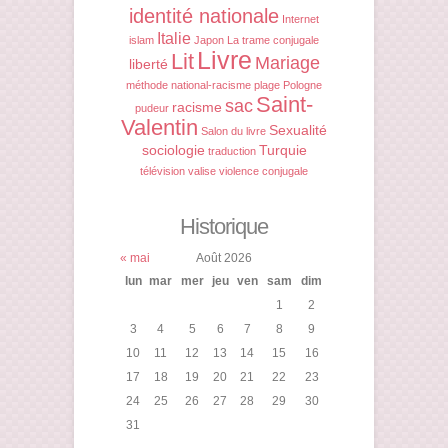
identité nationale
Internet
Italie
islam
Japon
La trame conjugale
Livre
Lit
Mariage
liberté
méthode
national-racisme
plage
Pologne
Saint-
sac
racisme
pudeur
Valentin
Sexualité
Salon du livre
sociologie
Turquie
traduction
télévision
valise
violence conjugale
Historique
« mai
Août 2026
lun
mar
mer
jeu
ven
sam
dim
1
2
3
4
5
6
7
8
9
10
11
12
13
14
15
16
17
18
19
20
21
22
23
24
25
26
27
28
29
30
31