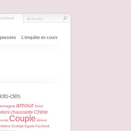
Facebook
 passées
L'enquête en cours
ots-clés
amour
lemagne
Brésil
Chine
rkini
chaussette
Couple
ocolat
dérives
ntitaires
Ecologie
Egypte
Facebook