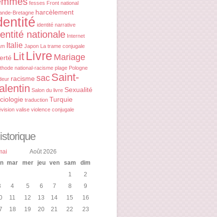
emmes
fesses
Front national
harcèlement
ande-Bretagne
dentité
identité narrative
dentité nationale
Internet
Italie
am
Japon
La trame conjugale
Livre
Lit
Mariage
berté
thode
national-racisme
plage
Pologne
Saint-
sac
racisme
deur
alentin
Sexualité
Salon du livre
ciologie
Turquie
traduction
évision
valise
violence conjugale
istorique
mai
Août 2026
un
mar
mer
jeu
ven
sam
dim
1
2
3
4
5
6
7
8
9
0
11
12
13
14
15
16
7
18
19
20
21
22
23