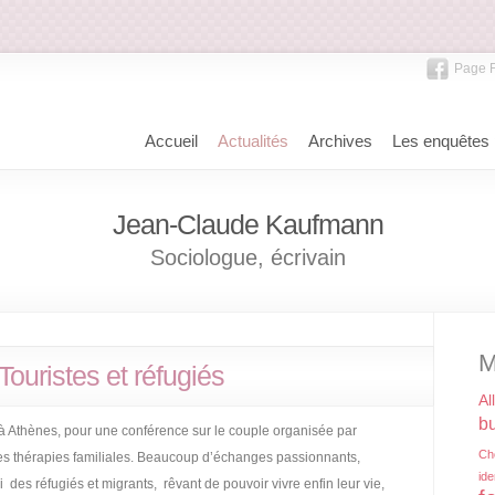
Page 
Accueil
Actualités
Archives
Les enquêtes
Jean-Claude Kaufmann
Sociologue, écrivain
M
Touristes et réfugiés
Al
bu
 à Athènes, pour une conférence sur le couple organisée par
Ch
es thérapies familiales. Beaucoup d’échanges passionnants,
ide
des réfugiés et migrants, rêvant de pouvoir vivre enfin leur vie,