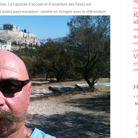
f
ise. La capacité d’accueil et d’ouverture des Grecs est
Gr
d’autres pays européen, comme en Hongrie avec le référendum
,
i
i
isl
li
mé
pu
V
so
tél
H
« 
l
1
1