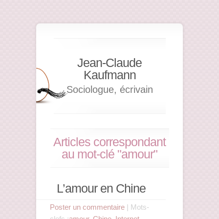
Jean-Claude
Kaufmann
Sociologue, écrivain
Articles correspondant
au mot-clé "amour"
L’amour en Chine
Poster un commentaire
| Mots-
clefs :
amour
,
Chine
,
Internet
,