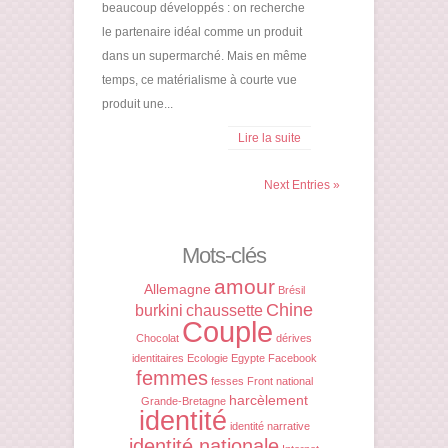
beaucoup développés : on recherche
le partenaire idéal comme un produit
dans un supermarché. Mais en même
temps, ce matérialisme à courte vue
produit une...
Lire la suite
Next Entries »
Mots-clés
amour
Allemagne
Brésil
Chine
burkini
chaussette
Couple
Chocolat
dérives
identitaires
Ecologie
Egypte
Facebook
femmes
fesses
Front national
harcèlement
Grande-Bretagne
identité
identité narrative
identité nationale