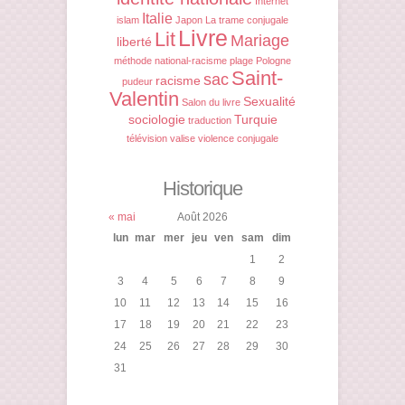
Internet
Italie
islam
Japon
La trame conjugale
Livre
Lit
Mariage
liberté
méthode
national-racisme
plage
Pologne
Saint-
sac
racisme
pudeur
Valentin
Sexualité
Salon du livre
sociologie
Turquie
traduction
télévision
valise
violence conjugale
Historique
« mai
Août 2026
lun
mar
mer
jeu
ven
sam
dim
1
2
3
4
5
6
7
8
9
10
11
12
13
14
15
16
17
18
19
20
21
22
23
24
25
26
27
28
29
30
31