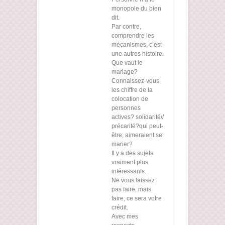
monopole du bien
dit.
Par contre,
comprendre les
mécanismes, c’est
une autres histoire.
Que vaut le
mariage?
Connaissez-vous
les chiffre de la
colocation de
personnes
actives? solidarité//
précarité?qui peut-
être, aimeraient se
marier?
Il y a des sujets
vraiment plus
intéressants.
Ne vous laissez
pas faire, mais
faire, ce sera votre
crédit.
Avec mes