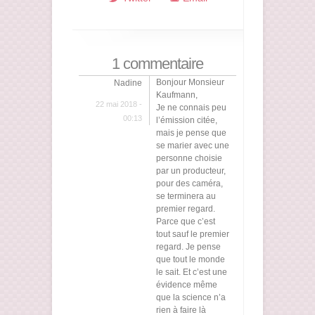
1 commentaire
Bonjour Monsieur
Nadine
Kaufmann,
22 mai 2018 -
Je ne connais peu
00:13
l’émission citée,
mais je pense que
se marier avec une
personne choisie
par un producteur,
pour des caméra,
se terminera au
premier regard.
Parce que c’est
tout sauf le premier
regard. Je pense
que tout le monde
le sait. Et c’est une
évidence même
que la science n’a
rien à faire là