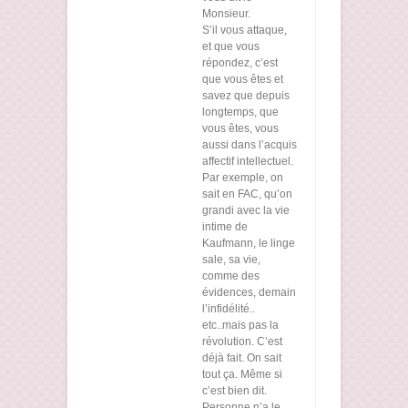
Monsieur.
S’il vous attaque,
et que vous
répondez, c’est
que vous êtes et
savez que depuis
longtemps, que
vous êtes, vous
aussi dans l’acquis
affectif intellectuel.
Par exemple, on
sait en FAC, qu’on
grandi avec la vie
intime de
Kaufmann, le linge
sale, sa vie,
comme des
évidences, demain
l’infidélité..
etc..mais pas la
révolution. C’est
déjà fait. On sait
tout ça. Même si
c’est bien dit.
Personne n’a le