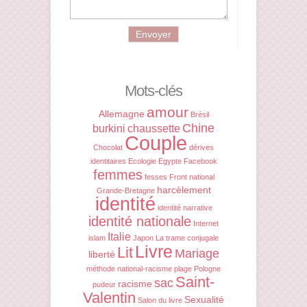
Mots-clés
amour
Allemagne
Brésil
Chine
burkini
chaussette
Couple
Chocolat
dérives
identitaires
Ecologie
Egypte
Facebook
femmes
fesses
Front national
harcèlement
Grande-Bretagne
identité
identité narrative
identité nationale
Internet
Italie
islam
Japon
La trame conjugale
Livre
Lit
Mariage
liberté
méthode
national-racisme
plage
Pologne
Saint-
sac
racisme
pudeur
Valentin
Sexualité
Salon du livre