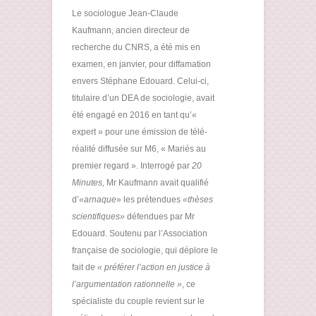
Le sociologue Jean-Claude
Kaufmann, ancien directeur de
recherche du CNRS, a été mis en
examen, en janvier, pour diffamation
envers Stéphane Edouard. Celui-ci,
titulaire d’un DEA de sociologie, avait
été engagé en 2016 en tant qu’«
expert » pour une émission de télé-
réalité diffusée sur M6, « Mariés au
premier regard ». Interrogé par
20
Minutes
,
Mr Kaufmann
avait qualifié
d’
«
arnaque
» les prétendues
«
th
èses
scientifiques
»
défendues par Mr
Edouard. Soutenu par l’Association
française de sociologie, qui déplore le
fait de
« préférer l’action en justice à
l’argumentation rationnelle »
, ce
spécialiste du couple revient sur le