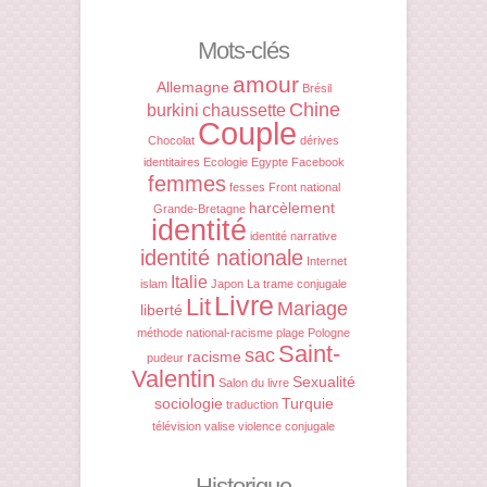
Mots-clés
amour
Allemagne
Brésil
Chine
burkini
chaussette
Couple
Chocolat
dérives
identitaires
Ecologie
Egypte
Facebook
femmes
fesses
Front national
harcèlement
Grande-Bretagne
identité
identité narrative
identité nationale
Internet
Italie
islam
Japon
La trame conjugale
Livre
Lit
Mariage
liberté
méthode
national-racisme
plage
Pologne
Saint-
sac
racisme
pudeur
Valentin
Sexualité
Salon du livre
sociologie
Turquie
traduction
télévision
valise
violence conjugale
Historique