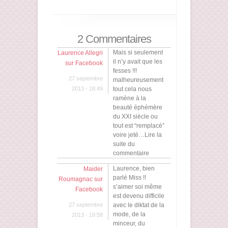
2 Commentaires
Mais si seulement
Laurence Allegri
il n’y avait que les
sur Facebook
fesses !!!
27 septembre
malheureusement
2013 - 18:49
tout cela nous
ramène à la
beauté éphémère
du XXI siècle ou
tout est “remplacé”
voire jeté…Lire la
suite du
commentaire
Laurence, bien
Maider
parlé Miss !!
Roumagnac sur
s’aimer soi même
Facebook
est devenu difficile
27 septembre
avec le diktat de la
mode, de la
2013 - 18:58
minceur, du