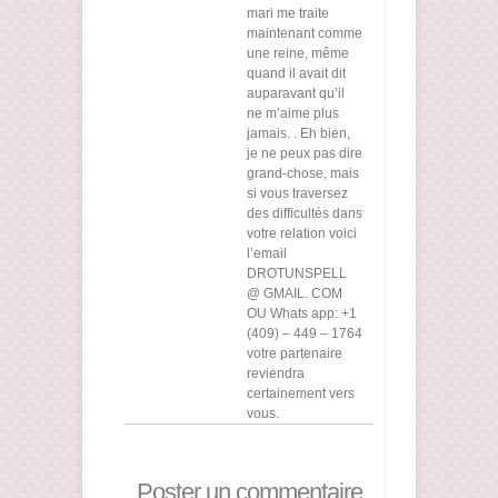
mari me traite
maintenant comme
une reine, même
quand il avait dit
auparavant qu’il
ne m’aime plus
jamais. . Eh bien,
je ne peux pas dire
grand-chose, mais
si vous traversez
des difficultés dans
votre relation voici
l’email
DROTUNSPELL
@ GMAIL. COM
OU Whats app: +1
(409) – 449 – 1764
votre partenaire
reviendra
certainement vers
vous.
Poster un commentaire