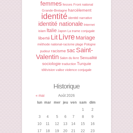
femmes
fesses
Front national
harcèlement
Grande-Bretagne
identité
identité narrative
identité nationale
Internet
Italie
islam
Japon
La trame conjugale
Livre
Lit
Mariage
liberté
méthode
national-racisme
plage
Pologne
Saint-
sac
racisme
pudeur
Valentin
Sexualité
Salon du livre
sociologie
Turquie
traduction
télévision
valise
violence conjugale
Historique
« mai
Août 2026
lun
mar
mer
jeu
ven
sam
dim
1
2
3
4
5
6
7
8
9
10
11
12
13
14
15
16
17
18
19
20
21
22
23