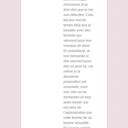
clinicienne et je
dois dire que je me
suis délectée. Cela
fait pas mal de
temps déjà que je
travaille avec des
femmes qui
viennent pour leur
manque de désir.
En préambule, je
leur demande si
elle viennent pour
elle ou pour lui, car
même si la
deuxième
proposition est
recevable, pour
moi, elle va me
demander un tout
autre travail, qui
est celui de
l’appropriation par
cette femme de sa
propre sexualité.
Et j’essaie autant