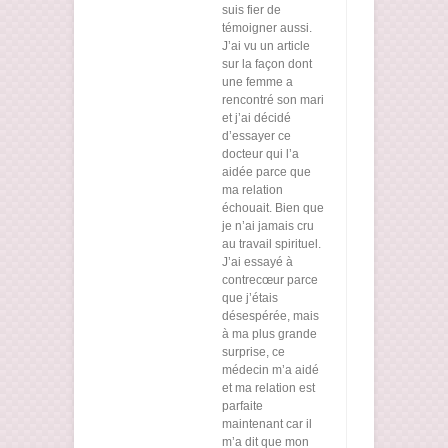
suis fier de
témoigner aussi.
J’ai vu un article
sur la façon dont
une femme a
rencontré son mari
et j’ai décidé
d’essayer ce
docteur qui l’a
aidée parce que
ma relation
échouait. Bien que
je n’ai jamais cru
au travail spirituel.
J’ai essayé à
contrecœur parce
que j’étais
désespérée, mais
à ma plus grande
surprise, ce
médecin m’a aidé
et ma relation est
parfaite
maintenant car il
m’a dit que mon