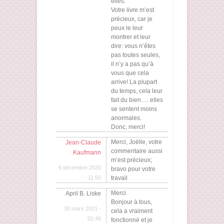
elles.
Votre livre m’est
précieux, car je
peux le leur
montrer et leur
dire: vous n’êtes
pas toutes seules,
il n’y a pas qu’à
vous que cela
arrive! La plupart
du temps, cela leur
fait du bien…. elles
se sentent moins
anormales.
Donc, merci!
Merci, Joëlle, votre
Jean-Claude
commentaire aussi
Kaufmann
m’est précieux;
6 décembre 2020
bravo pour votre
- 11:50
travail
Merci
April B. Liske
Bonjour à tous,
30 mars 2021 -
cela a vraiment
02:46
fonctionné et je