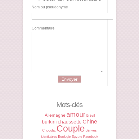
Nom ou pseudonyme
Commentaire
Mots-clés
amour
Allemagne
Brésil
Chine
burkini
chaussette
Couple
Chocolat
dérives
identitaires
Ecologie
Egypte
Facebook