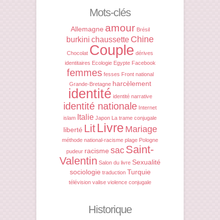
Mots-clés
amour
Allemagne
Brésil
Chine
burkini
chaussette
Couple
Chocolat
dérives
identitaires
Ecologie
Egypte
Facebook
femmes
fesses
Front national
harcèlement
Grande-Bretagne
identité
identité narrative
identité nationale
Internet
Italie
islam
Japon
La trame conjugale
Livre
Lit
Mariage
liberté
méthode
national-racisme
plage
Pologne
Saint-
sac
racisme
pudeur
Valentin
Sexualité
Salon du livre
sociologie
Turquie
traduction
télévision
valise
violence conjugale
Historique