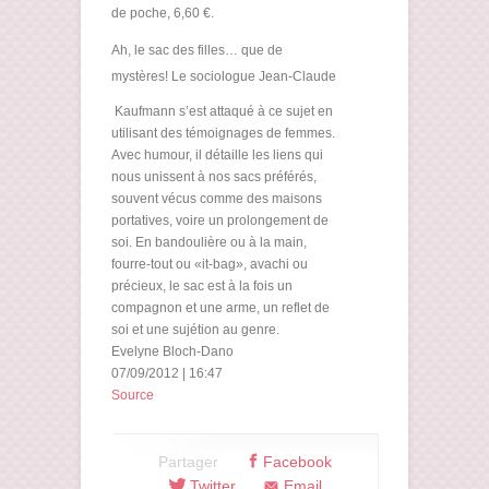
de poche, 6,60 €.
Ah, le sac des filles… que de
mystères! Le sociologue Jean-Claude
Kaufmann s’est attaqué à ce sujet en
utilisant des témoignages de femmes.
Avec humour, il détaille les liens qui
nous unissent à nos sacs préférés,
souvent vécus comme des maisons
portatives, voire un prolongement de
soi. En bandoulière ou à la main,
fourre-tout ou «it-bag», avachi ou
précieux, le sac est à la fois un
compagnon et une arme, un reflet de
soi et une sujétion au genre.
Evelyne Bloch-Dano
07/09/2012 | 16:47
Source
Partager
Facebook
Twitter
Email