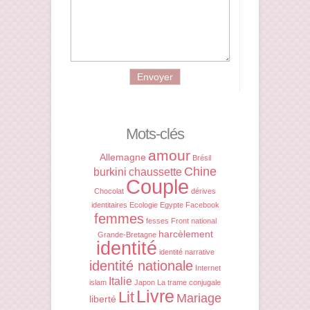
Mots-clés
amour
Allemagne
Brésil
Chine
burkini
chaussette
Couple
Chocolat
dérives
identitaires
Ecologie
Egypte
Facebook
femmes
fesses
Front national
harcèlement
Grande-Bretagne
identité
identité narrative
identité nationale
Internet
Italie
islam
Japon
La trame conjugale
Livre
Lit
Mariage
liberté