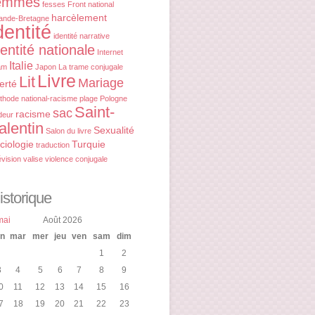
emmes
fesses
Front national
harcèlement
ande-Bretagne
dentité
identité narrative
dentité nationale
Internet
Italie
am
Japon
La trame conjugale
Livre
Lit
Mariage
berté
thode
national-racisme
plage
Pologne
Saint-
sac
racisme
deur
alentin
Sexualité
Salon du livre
ciologie
Turquie
traduction
évision
valise
violence conjugale
istorique
mai
Août 2026
un
mar
mer
jeu
ven
sam
dim
1
2
3
4
5
6
7
8
9
0
11
12
13
14
15
16
7
18
19
20
21
22
23