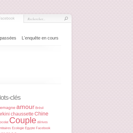
Facebook
 passées
L'enquête en cours
ots-clés
amour
lemagne
Brésil
Chine
rkini
chaussette
Couple
ocolat
dérives
ntitaires
Ecologie
Egypte
Facebook