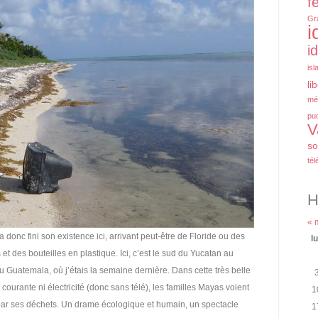
f
Gr
i
i
isl
li
mé
pu
V
so
tél
H
« 
 a donc fini son existence ici, arrivant peut-être de Floride ou des
l
t des bouteilles en plastique. Ici, c’est le sud du Yucatan au
u Guatemala, où j’étais la semaine dernière. Dans cette très belle
ourante ni électricité (donc sans télé), les familles Mayas voient
1
er par ses déchets. Un drame écologique et humain, un spectacle
1