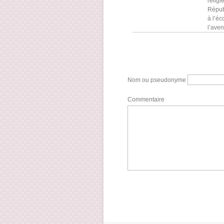
relig
Républ
à l’éc
l’aven
Nom ou pseudonyme
Commentaire