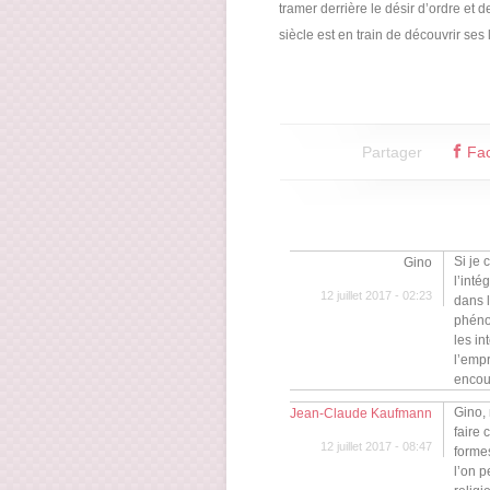
tramer derrière le désir d’ordre et 
siècle est en train de découvrir ses 
Partager
Fa
Si je
Gino
l’inté
12 juillet 2017 - 02:23
dans l
phéno
les in
l’empr
encou
Gino, 
Jean-Claude Kaufmann
faire 
12 juillet 2017 - 08:47
forme
l’on 