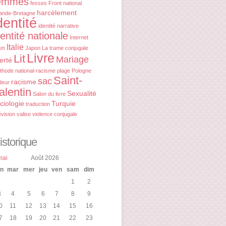
emmes
fesses
Front national
harcèlement
ande-Bretagne
dentité
identité narrative
dentité nationale
Internet
Italie
am
Japon
La trame conjugale
Livre
Lit
Mariage
berté
thode
national-racisme
plage
Pologne
Saint-
sac
racisme
deur
alentin
Sexualité
Salon du livre
ciologie
Turquie
traduction
évision
valise
violence conjugale
istorique
mai
Août 2026
un
mar
mer
jeu
ven
sam
dim
1
2
3
4
5
6
7
8
9
0
11
12
13
14
15
16
7
18
19
20
21
22
23