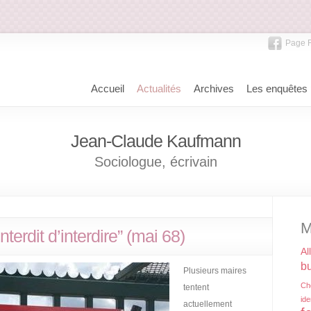
Page 
Accueil
Actualités
Archives
Les enquêtes
Jean-Claude Kaufmann
Sociologue, écrivain
M
 interdit d’interdire” (mai 68)
Al
bu
Plusieurs maires
Ch
tentent
ide
actuellement