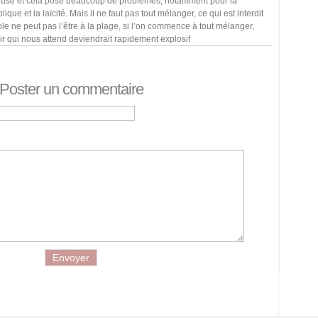
ieuse et cela pose beaucoup de problèmes, notamment pour la
ique et la laïcité. Mais il ne faut pas tout mélanger, ce qui est interdit
ole ne peut pas l’être à la plage, si l’on commence à tout mélanger,
ir qui nous attend deviendrait rapidement explosif
Poster un commentaire