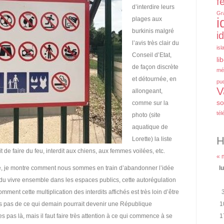
f
d’interdire leurs
Gr
plages aux
i
burkinis malgré
i
l’avis très clair du
isl
Conseil d’Etat,
li
de façon discrète
mé
et détournée, en
pu
V
allongeant,
so
comme sur la
tél
photo (site
aquatique de
H
Lorette) la liste
it de faire du feu, interdit aux chiens, aux femmes voilées, etc.
« 
re, je montre comment nous sommes en train d’abandonner l’idée
l
e du vivre ensemble dans les espaces publics, cette autorégulation
ment cette multiplication des interdits affichés est très loin d’être
s pas de ce qui demain pourrait devenir une République
1
 pas là, mais il faut faire très attention à ce qui commence à se
1