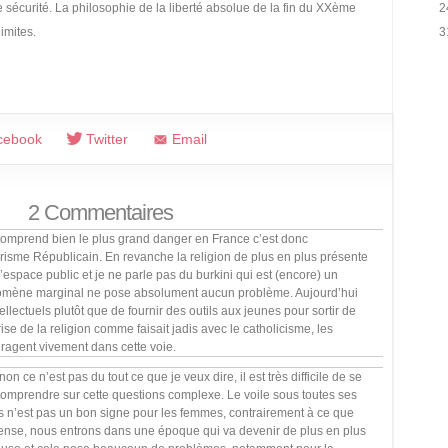
de sécurité. La philosophie de la liberté absolue de la fin du XXème
2
limites.
3
cebook
Twitter
Email
2 Commentaires
 comprend bien le plus grand danger en France c’est donc
grisme Républicain. En revanche la religion de plus en plus présente
’espace public et je ne parle pas du burkini qui est (encore) un
mène marginal ne pose absolument aucun problème. Aujourd’hui
tellectuels plutôt que de fournir des outils aux jeunes pour sortir de
ise de la religion comme faisait jadis avec le catholicisme, les
ragent vivement dans cette voie.
non ce n’est pas du tout ce que je veux dire, il est très difficile de se
comprendre sur cette questions complexe. Le voile sous toutes ses
s n’est pas un bon signe pour les femmes, contrairement à ce que
pense, nous entrons dans une époque qui va devenir de plus en plus