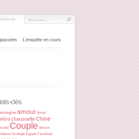
Facebook
 passées
L'enquête en cours
ots-clés
amour
lemagne
Brésil
Chine
rkini
chaussette
Couple
ocolat
dérives
ntitaires
Ecologie
Egypte
Facebook