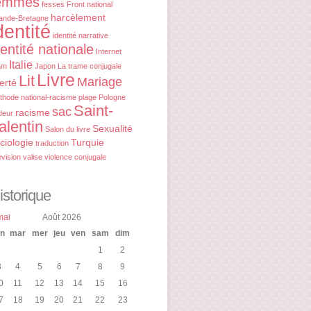
emmes
fesses
Front national
harcèlement
ande-Bretagne
dentité
identité narrative
dentité nationale
Internet
Italie
am
Japon
La trame conjugale
Livre
Lit
Mariage
berté
thode
national-racisme
plage
Pologne
Saint-
sac
racisme
deur
alentin
Sexualité
Salon du livre
ciologie
Turquie
traduction
évision
valise
violence conjugale
istorique
mai
Août 2026
un
mar
mer
jeu
ven
sam
dim
1
2
3
4
5
6
7
8
9
0
11
12
13
14
15
16
7
18
19
20
21
22
23