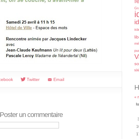
f
Gr
i
i
isl
li
mé
pu
V
so
tél
cebook
Twitter
Email
H
« 
l
Poster un commentaire
1
1