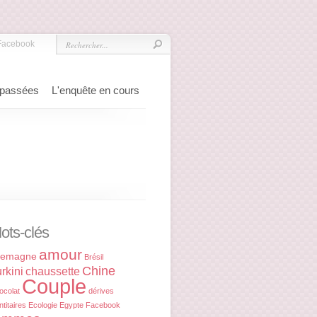
Facebook
 passées
L'enquête en cours
ots-clés
amour
lemagne
Brésil
Chine
rkini
chaussette
Couple
ocolat
dérives
ntitaires
Ecologie
Egypte
Facebook