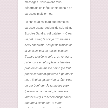
massages. Nous avons tous
désormais un inépuisable besoin de
caresses multiformes.
Le chocolat est magique parce sa
caresse est au-dedans de soi, intime.
Ecoutez Sandra, célibataire : «
C’est
un petit rituel, le soir je m’offre mes
deux chocolats. Les petits plaisirs de
la vie c’est pas de petites choses.
J’arrive crevée le soir, et en rentrant,
j’ai encore en plus plein la tête des
problèmes de ma vie perso (ce foutu
prince charmant qui tarde à pointer le
nez). Et bien ça me vide la tête, c’est
du pur bonheur. Je ferme les yeux
(personne ne me voit, je peux me
laisser aller). Franchement pendant
quelques secondes, je fonds