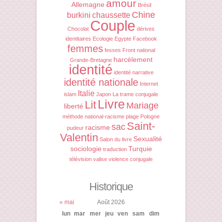
amour
Allemagne
Brésil
Chine
burkini
chaussette
Couple
Chocolat
dérives
identitaires
Ecologie
Egypte
Facebook
femmes
fesses
Front national
harcèlement
Grande-Bretagne
identité
identité narrative
identité nationale
Internet
Italie
islam
Japon
La trame conjugale
Livre
Lit
Mariage
liberté
méthode
national-racisme
plage
Pologne
Saint-
sac
racisme
pudeur
Valentin
Sexualité
Salon du livre
sociologie
Turquie
traduction
télévision
valise
violence conjugale
Historique
« mai
Août 2026
lun
mar
mer
jeu
ven
sam
dim