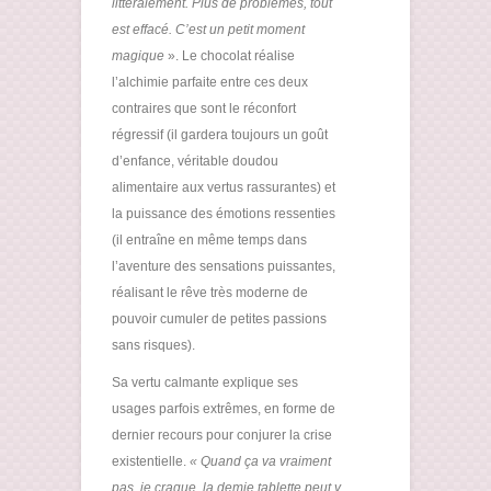
littéralement. Plus de problèmes, tout
est effacé. C’est un petit moment
magique
». Le chocolat réalise
l’alchimie parfaite entre ces deux
contraires que sont le réconfort
régressif (il gardera toujours un goût
d’enfance, véritable doudou
alimentaire aux vertus rassurantes) et
la puissance des émotions ressenties
(il entraîne en même temps dans
l’aventure des sensations puissantes,
réalisant le rêve très moderne de
pouvoir cumuler de petites passions
sans risques).
Sa vertu calmante explique ses
usages parfois extrêmes, en forme de
dernier recours pour conjurer la crise
existentielle.
« Quand ça va vraiment
pas, je craque, la demie tablette peut y