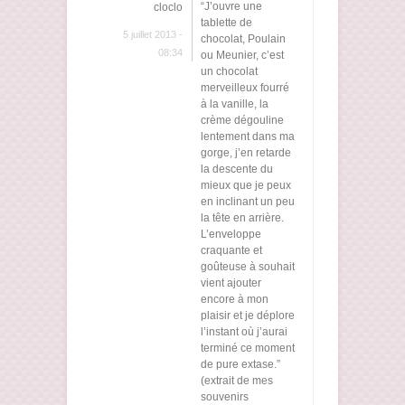
“J’ouvre une
cloclo
tablette de
5 juillet 2013 -
chocolat, Poulain
08:34
ou Meunier, c’est
un chocolat
merveilleux fourré
à la vanille, la
crème dégouline
lentement dans ma
gorge, j’en retarde
la descente du
mieux que je peux
en inclinant un peu
la tête en arrière.
L’enveloppe
craquante et
goûteuse à souhait
vient ajouter
encore à mon
plaisir et je déplore
l’instant où j’aurai
terminé ce moment
de pure extase.”
(extrait de mes
souvenirs