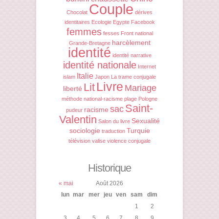
Couple
Chocolat
dérives
identitaires
Ecologie
Egypte
Facebook
femmes
fesses
Front national
harcèlement
Grande-Bretagne
identité
identité narrative
identité nationale
Internet
Italie
islam
Japon
La trame conjugale
Livre
Lit
Mariage
liberté
méthode
national-racisme
plage
Pologne
Saint-
sac
racisme
pudeur
Valentin
Sexualité
Salon du livre
sociologie
Turquie
traduction
télévision
valise
violence conjugale
Historique
« mai
Août 2026
lun
mar
mer
jeu
ven
sam
dim
1
2
3
4
5
6
7
8
9