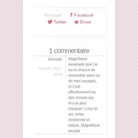
Partager
Facebook
Twitter
Email
1 commentaire
Magnifique
Gonzalo
peuplade que j’ai
6 janvier 2016 -
eu la chance de
09:39
rencontrer dans un
de mes voyages,
et c’est
effectivement un
des choses qui
m’a le plus
marquer ! Leur bi-
vie, entre
modernité et
nature. Magnifique
peuple