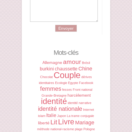
Mots-clés
amour
Allemagne
Brésil
Chine
burkini
chaussette
Couple
Chocolat
dérives
identitaires
Ecologie
Egypte
Facebook
femmes
fesses
Front national
harcèlement
Grande-Bretagne
identité
identité narrative
identité nationale
Internet
Italie
islam
Japon
La trame conjugale
Livre
Lit
Mariage
liberté
méthode
national-racisme
plage
Pologne