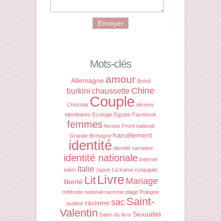
Mots-clés
amour
Allemagne
Brésil
Chine
burkini
chaussette
Couple
Chocolat
dérives
identitaires
Ecologie
Egypte
Facebook
femmes
fesses
Front national
harcèlement
Grande-Bretagne
identité
identité narrative
identité nationale
Internet
Italie
islam
Japon
La trame conjugale
Livre
Lit
Mariage
liberté
méthode
national-racisme
plage
Pologne
Saint-
sac
racisme
pudeur
Valentin
Sexualité
Salon du livre