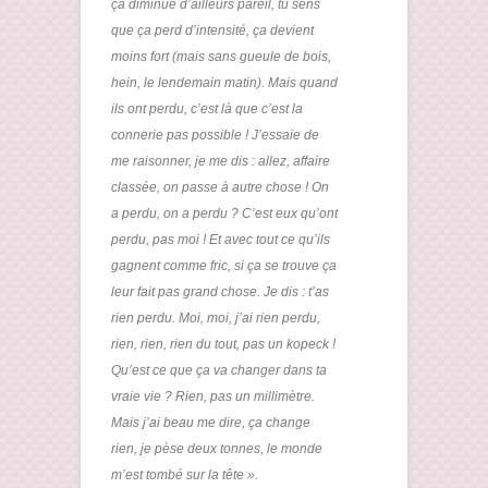
ça diminue d’ailleurs pareil, tu sens
que ça perd d’intensité, ça devient
moins fort (mais sans gueule de bois,
hein, le lendemain matin). Mais quand
ils ont perdu, c’est là que c’est la
connerie pas possible ! J’essaie de
me raisonner, je me dis : allez, affaire
classée, on passe à autre chose ! On
a perdu, on a perdu ? C’est eux qu’ont
perdu, pas moi ! Et avec tout ce qu’ils
gagnent comme fric, si ça se trouve ça
leur fait pas grand chose. Je dis : t’as
rien perdu. Moi, moi, j’ai rien perdu,
rien, rien, rien du tout, pas un kopeck !
Qu’est ce que ça va changer dans ta
vraie vie ? Rien, pas un millimètre.
Mais j’ai beau me dire, ça change
rien, je pèse deux tonnes, le monde
m’est tombé sur la tête ».