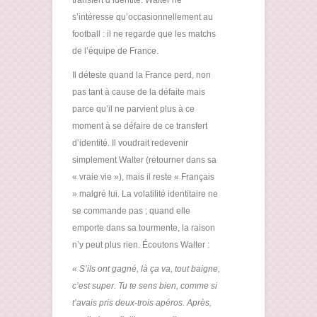
transfert d’identité. Walter ne
s’intéresse qu’occasionnellement au
football : il ne regarde que les matchs
de l’équipe de France.
Il déteste quand la France perd, non
pas tant à cause de la défaite mais
parce qu’il ne parvient plus à ce
moment à se défaire de ce transfert
d’identité. Il voudrait redevenir
simplement Walter (retourner dans sa
« vraie vie »), mais il reste « Français
» malgré lui. La volatilité identitaire ne
se commande pas ; quand elle
emporte dans sa tourmente, la raison
n’y peut plus rien. Écoutons Walter :
« S’ils ont gagné, là ça va, tout baigne,
c’est super. Tu te sens bien, comme si
t’avais pris deux-trois apéros. Après,