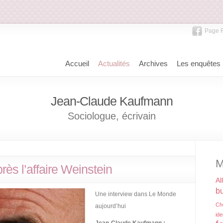
Page 
Accueil
Actualités
Archives
Les enquêtes
Jean-Claude Kaufmann
Sociologue, écrivain
M
rès l’affaire Weinstein
Al
bu
Une interview dans Le Monde
Ch
aujourd’hui
ide