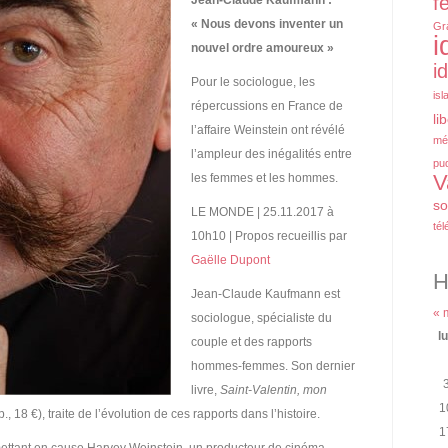
f
Jean-Claude Kaufmann :
« Nous devons inventer un
Gr
i
nouvel ordre amoureux »
i
Pour le sociologue, les
isl
répercussions en France de
li
l’affaire Weinstein ont révélé
mé
l’ampleur des inégalités entre
pu
V
les femmes et les hommes.
so
LE MONDE | 25.11.2017 à
tél
10h10 | Propos recueillis par
Gaëlle Dupont
H
Jean-Claude Kaufmann est
« 
sociologue, spécialiste du
l
couple et des rapports
hommes-femmes. Son dernier
livre,
Saint-Valentin, mon
1
., 18 €), traite de l’évolution de ces rapports dans l’histoire.
1