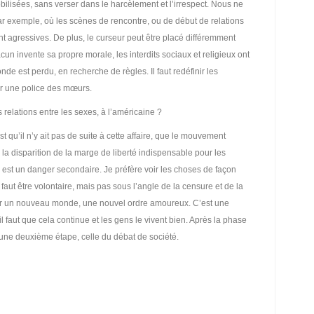
bilisées, sans verser dans le harcèlement et l’irrespect. Nous ne
 exemple, où les scènes de rencontre, ou de début de relations
 agressives. De plus, le curseur peut être placé différemment
acun invente sa propre morale, les interdits sociaux et religieux ont
de est perdu, en recherche de règles. Il faut redéfinir les
er une police des mœurs.
relations entre les sexes, à l’américaine ?
t qu’il n’y ait pas de suite à cette affaire, que le mouvement
e la disparition de la marge de liberté indispensable pour les
e, est un danger secondaire. Je préfère voir les choses de façon
 faut être volontaire, mais pas sous l’angle de la censure et de la
r un nouveau monde, une nouvel ordre amoureux. C’est une
, il faut que cela continue et les gens le vivent bien. Après la phase
s une deuxième étape, celle du débat de société.