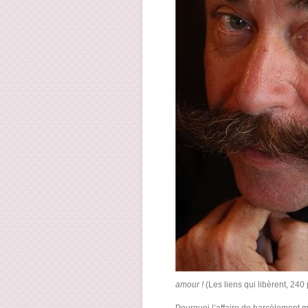
amour !
(Les liens qui libèrent, 240 p