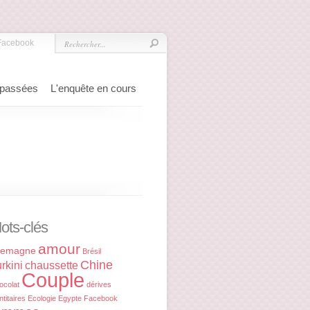
Facebook
 passées
L'enquête en cours
ots-clés
amour
lemagne
Brésil
Chine
rkini
chaussette
Couple
ocolat
dérives
ntitaires
Ecologie
Egypte
Facebook