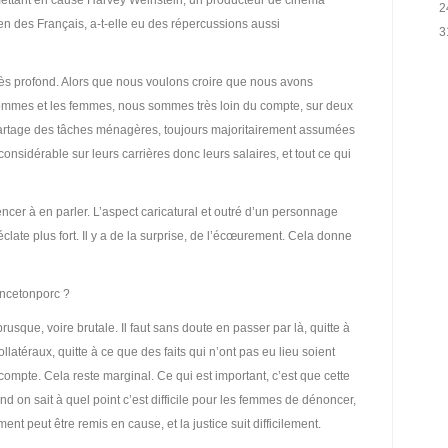
mettant en cause Harvey Weinstein, un producteur de cinéma
2
n des Français, a-t-elle eu des répercussions aussi
3
rès profond. Alors que nous voulons croire que nous avons
s hommes et les femmes, nous sommes très loin du compte, sur deux
e partage des tâches ménagères, toujours majoritairement assumées
onsidérable sur leurs carrières donc leurs salaires, et tout ce qui
cer à en parler. L’aspect caricatural et outré d’un personnage
ate plus fort. Il y a de la surprise, de l’écœurement. Cela donne
ncetonporc ?
rusque, voire brutale. Il faut sans doute en passer par là, quitte à
latéraux, quitte à ce que des faits qui n’ont pas eu lieu soient
mpte. Cela reste marginal. Ce qui est important, c’est que cette
nd on sait à quel point c’est difficile pour les femmes de dénoncer,
ent peut être remis en cause, et la justice suit difficilement.