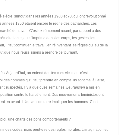
siècle, surtout dans les années 1960 et 70, qui ont révolutionné
Les années 1950 étaient encore le règne des patriarches. Les
arché du travail. C’est extrêmement récent, par rapport à des
 mémoire lente, qui s’imprime dans les corps, les gestes, les
i, il faut continuer le travail, en réinventant les règles du jeu de la
aut que nous réussissions à prendre ce tournant.
és. Aujourd’hui, on entend des femmes victimes, c’est
oi des hommes qu’il faut prendre en compte. Ils sont mal à l’aise,
entent suspectés. Il y a quelques semaines,
Le Parisien
a mis en
position contre le harcèlement. Des mouvements féministes ont
t en avant. Il faut au contraire impliquer les hommes. C’est
ploi, une charte des bons comportements ?
nir des codes, mais peut-être des règles morales. L’imagination et