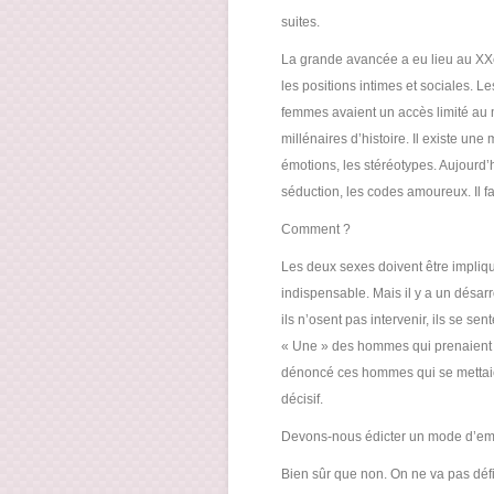
suites.
La grande avancée a eu lieu au XXè 
les positions intimes et sociales. 
femmes avaient un accès limité au m
millénaires d’histoire. Il existe une
émotions, les stéréotypes. Aujourd’hu
séduction, les codes amoureux. Il f
Comment ?
Les deux sexes doivent être impliqu
indispensable. Mais il y a un désarr
ils n’osent pas intervenir, ils se s
« Une » des hommes qui prenaient 
dénoncé ces hommes qui se mettaien
décisif.
Devons-nous édicter un mode d’em
Bien sûr que non. On ne va pas défi