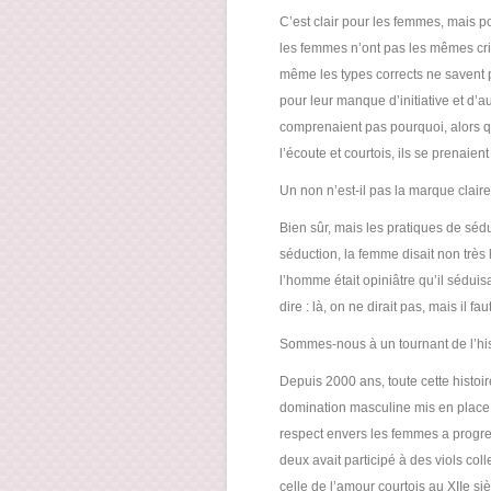
C’est clair pour les femmes, mais po
les femmes n’ont pas les mêmes cri
même les types corrects ne savent 
pour leur manque d’initiative et d’
comprenaient pas pourquoi, alors q
l’écoute et courtois, ils se prenaie
Un non n’est-il pas la marque claire
Bien sûr, mais les pratiques de séduc
séduction, la femme disait non très
l’homme était opiniâtre qu’il séduis
dire : là, on ne dirait pas, mais il fa
Sommes-nous à un tournant de l’his
Depuis 2000 ans, toute cette histo
domination masculine mis en place 
respect envers les femmes a progre
deux avait participé à des viols coll
celle de l’amour courtois au XIIe siè