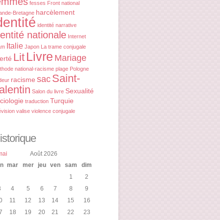
emmes
fesses
Front national
harcèlement
ande-Bretagne
dentité
identité narrative
dentité nationale
Internet
Italie
am
Japon
La trame conjugale
Livre
Lit
Mariage
berté
thode
national-racisme
plage
Pologne
Saint-
sac
racisme
deur
alentin
Sexualité
Salon du livre
ciologie
Turquie
traduction
évision
valise
violence conjugale
istorique
mai
Août 2026
un
mar
mer
jeu
ven
sam
dim
1
2
3
4
5
6
7
8
9
0
11
12
13
14
15
16
7
18
19
20
21
22
23