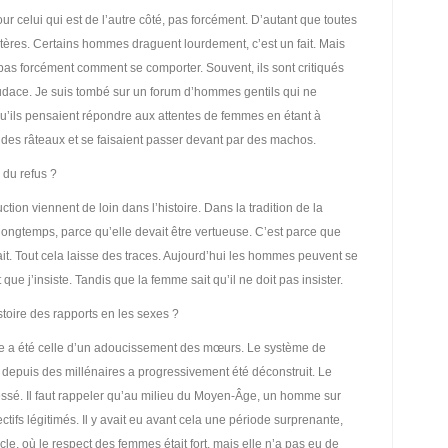
ur celui qui est de l’autre côté, pas forcément. D’autant que toutes
tères. Certains hommes draguent lourdement, c’est un fait. Mais
pas forcément comment se comporter. Souvent, ils sont critiqués
audace. Je suis tombé sur un forum d’hommes gentils qui ne
u’ils pensaient répondre aux attentes de femmes en étant à
nt des râteaux et se faisaient passer devant par des machos.
 du refus ?
tion viennent de loin dans l’histoire. Dans la tradition de la
 longtemps, parce qu’elle devait être vertueuse. C’est parce que
ait. Tout cela laisse des traces. Aujourd’hui les hommes peuvent se
ut que j’insiste. Tandis que la femme sait qu’il ne doit pas insister.
toire des rapports en les sexes ?
ire a été celle d’un adoucissement des mœurs. Le système de
depuis des millénaires a progressivement été déconstruit. Le
ssé. Il faut rappeler qu’au milieu du Moyen-Âge, un homme sur
ectifs légitimés. Il y avait eu avant cela une période surprenante,
cle, où le respect des femmes était fort, mais elle n’a pas eu de