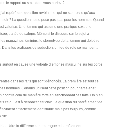
ans le rapport au sexe dont vous parlez ?
, j’ai repéré une question révélatrice, qui ne s’adresse qu’aux
er soir ? La question ne se pose pas. pas pour les hommes. Quand
l est valorisé. Une femme qui assume une pratique sexuelle
sée, traitée de salope. Même si le discours sur le sujet a
s magazines féminins, le stéréotype de la femme qui doit être
Dans les pratiques de séduction, un jeu de rôle se maintient :
 surtout en cause une volonté d’emprise masculine sur les corps
rentes dans les faits qui sont dénoncés. La première est tout ce
 des hommes. Certains utilisent cette position pour harceler et
nir contre cela de manière forte en sanctionnant ces faits. On n’en
is ce qui est à dénoncer est clair. La question du harcèlement de
très violent et facilement identifiable mais pas toujours, comme
 rue.
ien faire la différence entre drague et harcèlement.