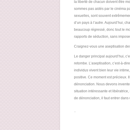
la liberté de chacun doivent être mo
sommes pas aidés par le cinéma par
sexuelles, sont souvent extrêmement
d’un pays à l’autre. Aujourd’hui, ch
beaucoup régressé, donc tout le mon
rapports de séduction, sans impos
Craignez-vous une aseptisation des 
Le danger principal aujourd’hui, c’es
retombe. L’aseptisation, c’est-à-dir
individus vivent bien leur vie intim
positive. Ce moment est précieux. Il
dénonciation. Nous devons invente
situation intéressante et libératrice
de dénonciation, il faut entrer dan
..