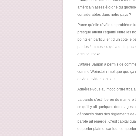
Pourquoi l’affaire de harcèlement 
américain assez éloigné du quotidie
considérables dans notre pays ?
Parce qu’elle révèle un problème t
presque atteint l’égalité entre le
points en particulier : d’un côté l
par les femmes, ce qui a un impact c
a trait au sexe.
L’affaire Baupin a permis de commen
comme Weinstein implique que ça écl
envie de vider son sac.
Adhérez-vous au mot d’ordre #bala
La parole s’est libérée de manière b
ce qu’il y ait quelques dommages col
dénoncés dans des règlements de co
parole ait émergé. C’est capital qua
de porter plainte, car leur comportem