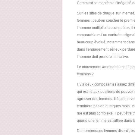
Comment se manifeste l’inégalité d
Sur les sites de drague sur Internet
femmes : peut-on coucher le premi
l’homme multiplie les conquêtes, i
comparable est au contraire stigmati
beaucoup évolué, notamment dans le
dans l’engagement sérieux perdure. 
l’homme doit prendre l’initiative.
Le mouvement #metoo ne met-il pas
féminins ?
Il y a deux composantes assez diffé
qui est lié aux positions de pouvoir
agresser des femmes. Il faut interve
terminera pas en quelques mois. Ma
rue est plus complexe. Il peut être 
quand une femme est sifflée dans la
De nombreuses femmes disent très b